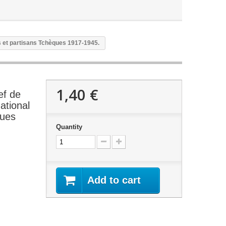
s et partisans Tchèques 1917-1945.
1,40 €
ef de
ational
ques
Quantity
Add to cart