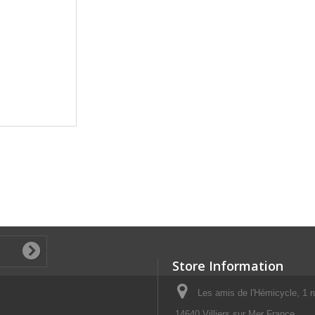
Store Information
Les amis de l'Hémicycle, 1 r
14640 Villiers sur Mer France