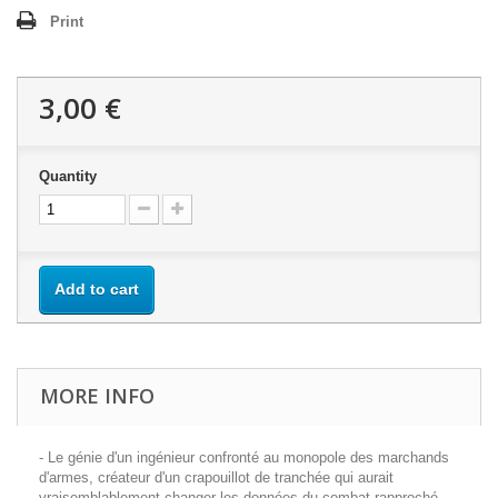
Print
3,00 €
Quantity
Add to cart
MORE INFO
- Le génie d'un ingénieur confronté au monopole des marchands
d'armes, créateur d'un crapouillot de tranchée qui aurait
vraisemblablement changer les données du combat rapproché