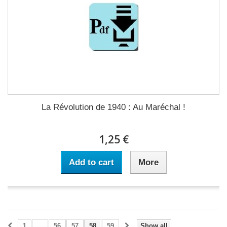
La Révolution de 1940 : Au Maréchal !
1,25 €
Add to cart
More
1
...
56
57
58
59
Show all