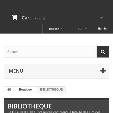
Cart
(empty)
Sign in
English
EUR
MENU
Boutique
BIBLIOTHEQUE
BIBLIOTHEQUE
La
BIBLIOTHEQUE
présentée comprend la totalité des Pdf des