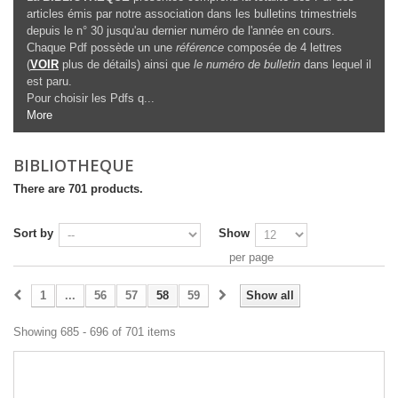
articles émis par notre association dans les bulletins trimestriels
depuis le n° 30 jusqu'au dernier numéro de l'année en cours.
Chaque Pdf possède un une
référence
composée de 4 lettres
(
VOIR
plus de détails) ainsi que
le numéro de bulletin
dans lequel il
est paru.
Pour choisir les Pdfs q...
More
BIBLIOTHEQUE
There are 701 products.
Sort by
Show
per page
1
...
56
57
58
59
Show all
Showing 685 - 696 of 701 items