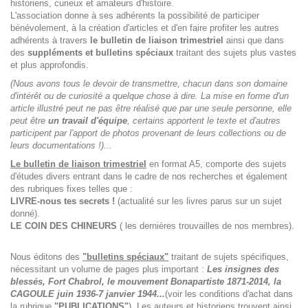
historiens, curieux et amateurs d'histoire.
L'association donne à ses adhérents la possibilité de participer
bénévolement, à la création d'articles et d'en faire profiter les autres
adhérents à travers
le bulletin de liaison trimestriel
ainsi que dans
des
suppléments et bulletins spéciaux
traitant des sujets plus vastes
et plus approfondis.
(Nous avons tous le devoir de transmettre, chacun dans son domaine
d'intérêt ou de curiosité a quelque chose à dire. La mise en forme d'un
article illustré peut ne pas être réalisé que par une seule personne, elle
peut être
un travail d'équipe
, certains apportent le texte et d'autres
participent par l'apport de photos provenant de leurs collections ou de
leurs documentations !)...
Le bulletin de liaison trimestriel
en format A5, comporte des sujets
d'études divers entrant dans le cadre de nos recherches et également
des rubriques fixes telles que :
LIVRE-nous tes secrets !
(actualité sur les livres parus sur un sujet
donné).
LE COIN DES CHINEURS
( les dernières trouvailles de nos membres).
Nous éditons des
"bulletins spéciaux"
traitant de sujets spécifiques,
nécessitant un volume de pages plus important :
Les insignes des
blessés, Fort Chabrol, le mouvement Bonapartiste 1871-2014, la
CAGOULE juin 1936-7 janvier 1944...
(voir les conditions d'achat dans
la rubrique
"PUBLICATIONS"
). Les auteurs et historiens trouvent ainsi