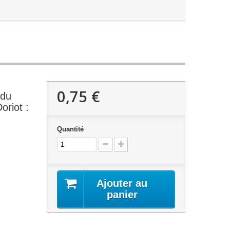
0,75 €
 du
oriot :
Quantité
Ajouter au
panier