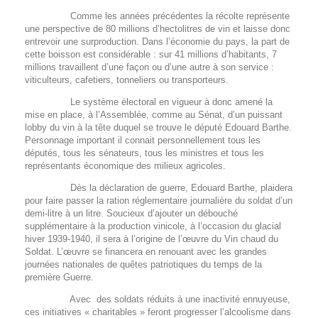
Comme les années précédentes la récolte représente
une perspective de 80 millions d’hectolitres de vin et laisse donc
entrevoir une surproduction. Dans l’économie du pays, la part de
cette boisson est considérable : sur 41 millions d’habitants, 7
millions travaillent d’une façon ou d’une autre à son service :
viticulteurs, cafetiers, tonneliers ou transporteurs.
Le système électoral en vigueur à donc amené la
mise en place, à l’Assemblée, comme au Sénat, d’un puissant
lobby du vin à la tête duquel se trouve le député Edouard Barthe.
Personnage important il connait personnellement tous les
députés, tous les sénateurs, tous les ministres et tous les
représentants économique des milieux agricoles.
Dès la déclaration de guerre, Edouard Barthe, plaidera
pour faire passer la ration réglementaire journalière du soldat d’un
demi-litre à un litre. Soucieux d’ajouter un débouché
supplémentaire à la production vinicole, à l’occasion du glacial
hiver 1939-1940, il sera à l’origine de l’œuvre du Vin chaud du
Soldat. L’œuvre se financera en renouant avec les grandes
journées nationales de quêtes patriotiques du temps de la
première Guerre.
Avec des soldats réduits à une inactivité ennuyeuse,
ces initiatives « charitables » feront progresser l’alcoolisme dans