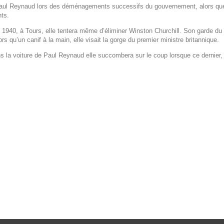
aud lors des déménagements successifs du gouvernement, alors que l’arm
nts.
940, à Tours, elle tentera même d’éliminer Winston Churchill. Son garde d
ors qu’un canif à la main, elle visait la gorge du premier ministre britannique.
voiture de Paul Reynaud elle succombera sur le coup lorsque ce dernier, re