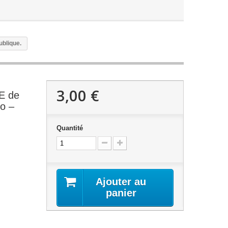
blique.
3,00 €
E de
o –
Quantité
Ajouter au
panier