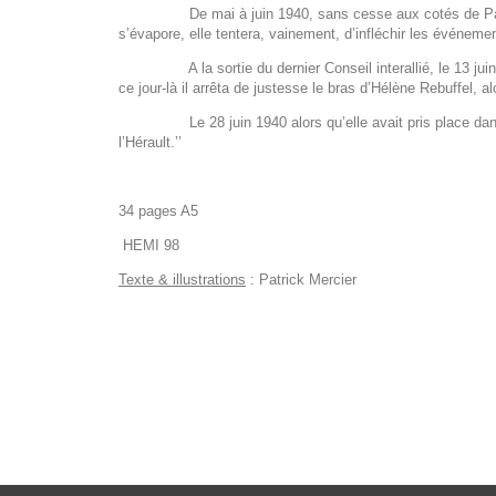
De mai à juin 1940, sans cesse aux cotés de Paul Reyn
s’évapore, elle tentera, vainement, d’infléchir les événeme
A la sortie du dernier Conseil interallié, le 13 juin 1
ce jour-là il arrêta de justesse le bras d’Hélène Rebuffel, al
Le 28 juin 1940 alors qu’elle avait pris place dans la 
l’Hérault.’’
34 pages A5
HEMI 98
Texte & illustrations
: Patrick Mercier